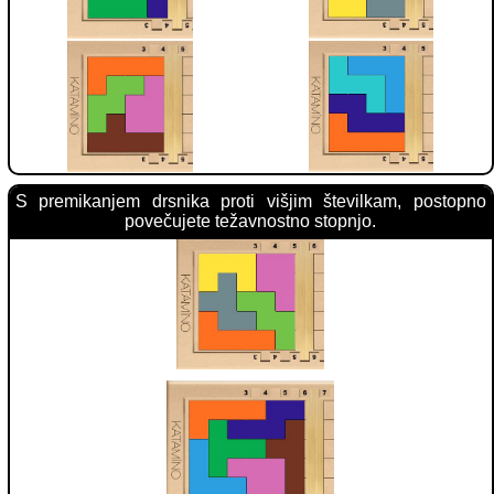
S premikanjem drsnika proti višjim številkam, postopno
povečujete težavnostno stopnjo.