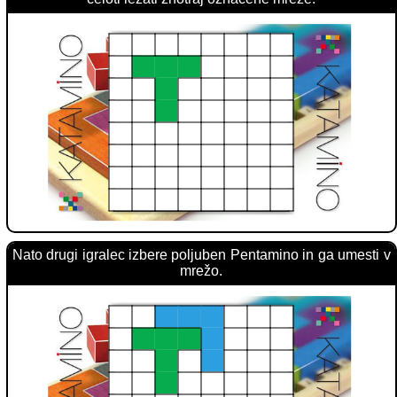
Nato drugi igralec izbere poljuben Pentamino in ga umesti v
mrežo.