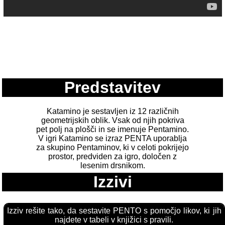
Predstavitev
Katamino je sestavljen iz 12 različnih
geometrijskih oblik. Vsak od njih pokriva
pet polj na plošči in se imenuje Pentamino.
V igri Katamino se izraz PENTA uporablja
za skupino Pentaminov, ki v celoti pokrijejo
prostor, predviden za igro, določen z
lesenim drsnikom.
Izzivi
Izziv rešite tako, da sestavite PENTO s pomočjo likov, ki jih
najdete v tabeli v knjižici s pravili.