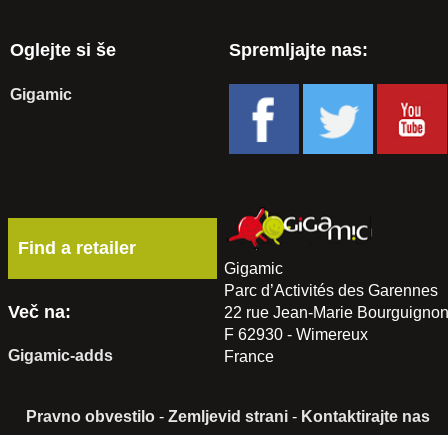
Oglejte si še
Spremljajte nas:
Gigamic
Find a retailer
Gigamic
Parc d’Activités des Garennes
Več na:
22 rue Jean-Marie Bourguigno
F 62930 - Wimereux
Gigamic-adds
France
Pravno obvestilo
-
Zemljevid strani
-
Kontaktirajte nas