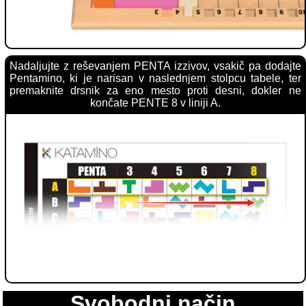
Nadaljujte z reševanjem PENTA izzivov, vsakič pa dodajte
Pentamino, ki je narisan v naslednjem stolpcu tabele, ter
premaknite drsnik za eno mesto proti desni, dokler ne
končate PENTE 8 v liniji A.
Svobodni način