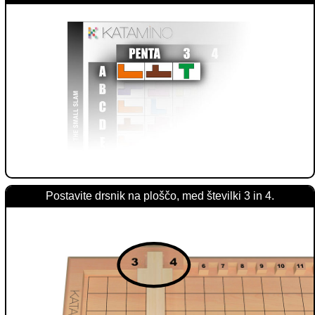
Postavite drsnik na ploščo, med številki 3 in 4.