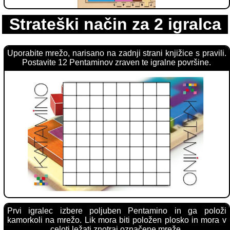
Strateški način za 2 igralca
Uporabite mrežo, narisano na zadnji strani knjižice s pravili.
Postavite 12 Pentaminov zraven te igralne površine.
Prvi igralec izbere poljuben Pentamino in ga položi
kamorkoli na mrežo. Lik mora biti položen plosko in mora v
celoti ležati znotraj označene mreže.