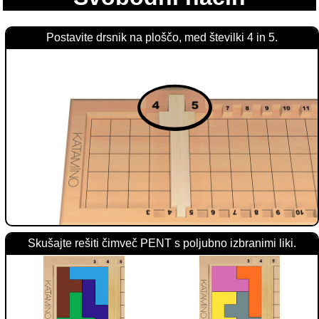
Postavite drsnik na ploščo, med številki 4 in 5.
Skušajte rešiti čimveč PENT s poljubno izbranimi liki.