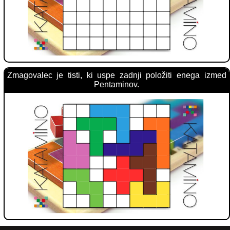
Zmagovalec je tisti, ki uspe zadnji položiti enega izmed
Pentaminov.