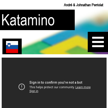
André & Johnathan Perriolat
Katamino
Pravila
Rešitve
Moje PENTE