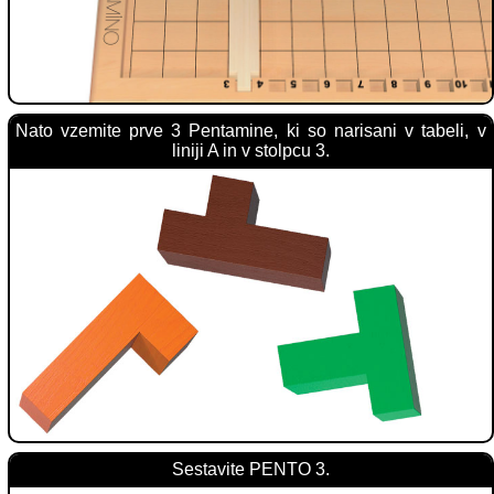
Nato vzemite prve 3 Pentamine, ki so narisani v tabeli, v
liniji A in v stolpcu 3.
Sestavite PENTO 3.