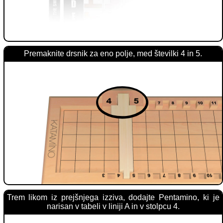
Premaknite drsnik za eno polje, med številki 4 in 5.
Trem likom iz prejšnjega izziva, dodajte Pentamino, ki je
narisan v tabeli v liniji A in v stolpcu 4.