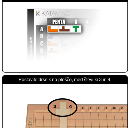
Postavite drsnik na ploščo, med številki 3 in 4.