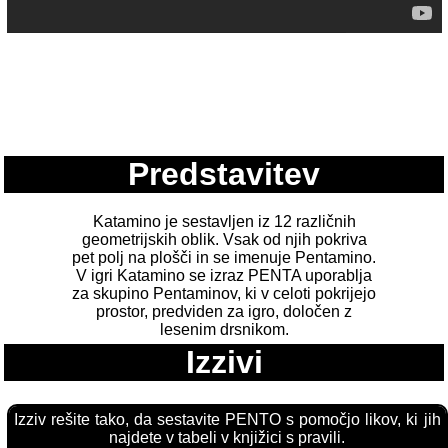
Predstavitev
Katamino je sestavljen iz 12 različnih
geometrijskih oblik. Vsak od njih pokriva
pet polj na plošči in se imenuje Pentamino.
V igri Katamino se izraz PENTA uporablja
za skupino Pentaminov, ki v celoti pokrijejo
prostor, predviden za igro, določen z
lesenim drsnikom.
Izzivi
Izziv rešite tako, da sestavite PENTO s pomočjo likov, ki jih
najdete v tabeli v knjižici s pravili.