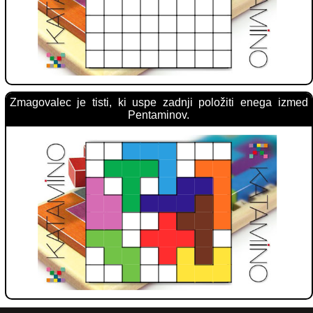
Zmagovalec je tisti, ki uspe zadnji položiti enega izmed
Pentaminov.