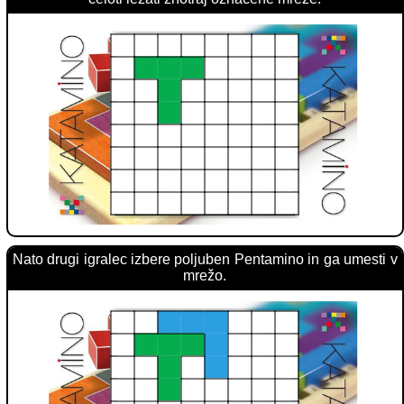
Nato drugi igralec izbere poljuben Pentamino in ga umesti v
mrežo.