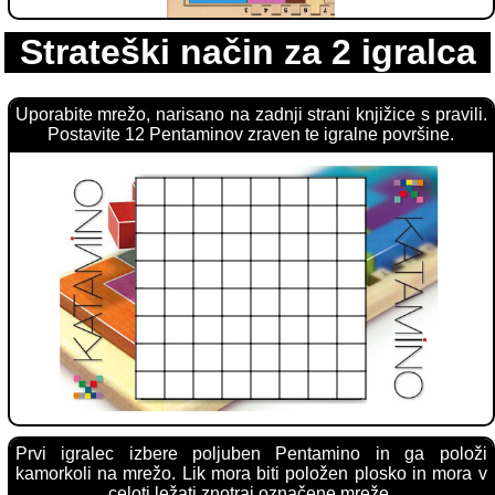
Strateški način za 2 igralca
Uporabite mrežo, narisano na zadnji strani knjižice s pravili.
Postavite 12 Pentaminov zraven te igralne površine.
Prvi igralec izbere poljuben Pentamino in ga položi
kamorkoli na mrežo. Lik mora biti položen plosko in mora v
celoti ležati znotraj označene mreže.