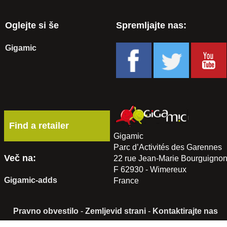
Oglejte si še
Spremljajte nas:
Gigamic
Find a retailer
Gigamic
Parc d’Activités des Garennes
Več na:
22 rue Jean-Marie Bourguigno
F 62930 - Wimereux
Gigamic-adds
France
Pravno obvestilo
-
Zemljevid strani
-
Kontaktirajte nas