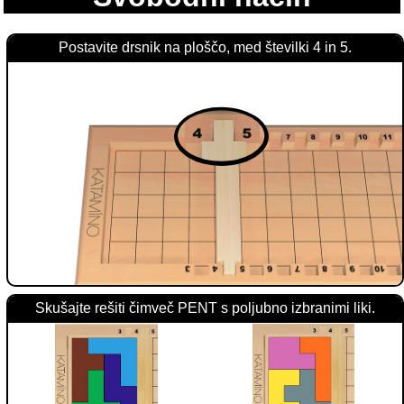
Postavite drsnik na ploščo, med številki 4 in 5.
Skušajte rešiti čimveč PENT s poljubno izbranimi liki.