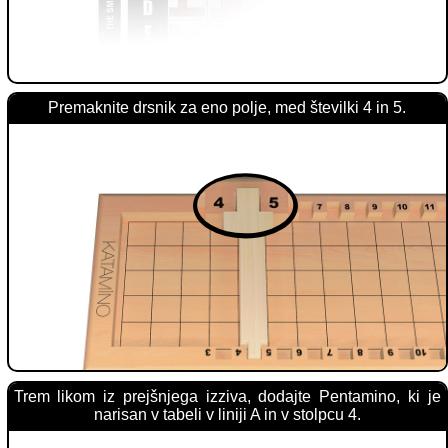
Premaknite drsnik za eno polje, med številki 4 in 5.
Trem likom iz prejšnjega izziva, dodajte Pentamino, ki je
narisan v tabeli v liniji A in v stolpcu 4.