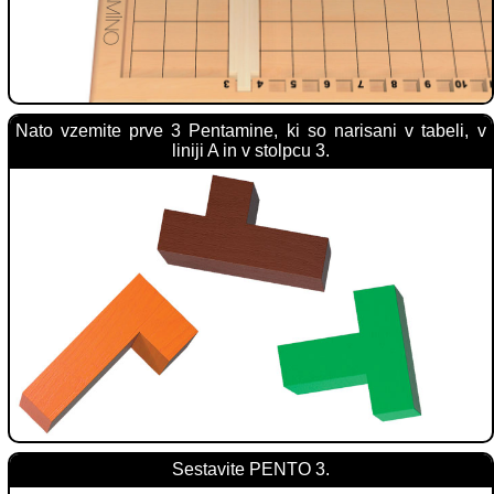
Nato vzemite prve 3 Pentamine, ki so narisani v tabeli, v
liniji A in v stolpcu 3.
Sestavite PENTO 3.