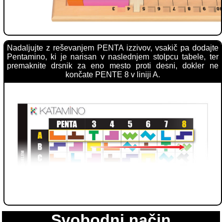
Nadaljujte z reševanjem PENTA izzivov, vsakič pa dodajte
Pentamino, ki je narisan v naslednjem stolpcu tabele, ter
premaknite drsnik za eno mesto proti desni, dokler ne
končate PENTE 8 v liniji A.
Svobodni način