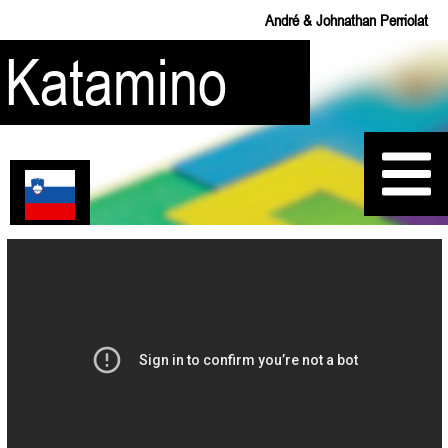
André & Johnathan Perriolat
Katamino
Pravila
Rešitve
Moje PENTE