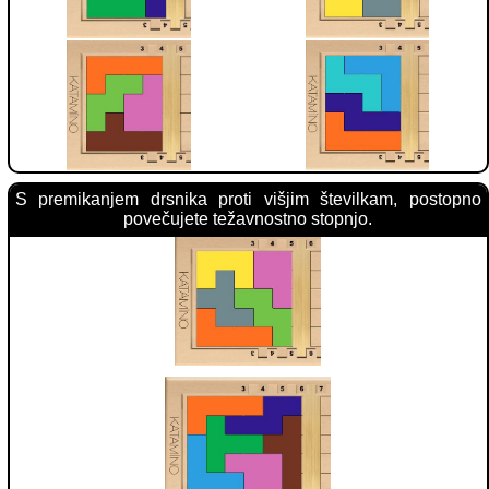
S premikanjem drsnika proti višjim številkam, postopno
povečujete težavnostno stopnjo.